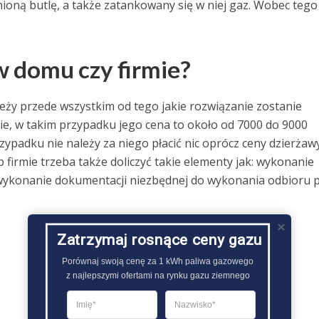
nioną butlę, a także zatankowany się w niej gaz. Wobec tego
w domu czy firmie?
leży przede wszystkim od tego jakie rozwiązanie zostanie
e, w takim przypadku jego cena to około od 7000 do 9000
zypadku nie należy za niego płacić nic oprócz ceny dzierżaw
firmie trzeba także doliczyć takie elementy jak: wykonanie
j wykonanie dokumentacji niezbędnej do wykonania odbioru 
Zatrzymaj rosnące ceny gazu
Porównaj swoją cenę za 1 kWh paliwa gazowego

z najlepszymi ofertami na rynku gazu ziemnego