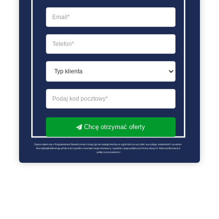
Chcę otrzymać oferty
Zapoznałem się z Regulaminem Świadczenie Usług i go akceptuję Każdą ze zgód można wycofać wysyłając wiadomość na adres 
biuro@optimalenergy.pl lub w przypadku zewnętrznego dostawcy, zgodnie z jego polityką ochrony danych. Więcej informacji w 
polityce prywatności