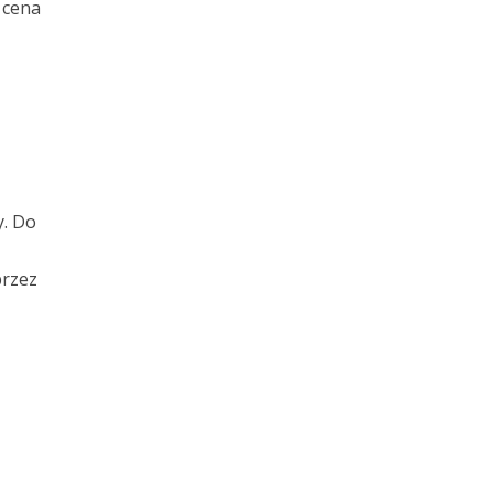
 cena
y. Do
przez