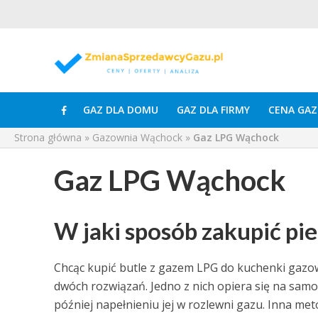
GAZ DLA DOMU
GAZ DLA FIRMY
CENA GAZ
Strona główna
»
Gazownia Wąchock
»
Gaz LPG Wąchock
Gaz LPG Wąchock
W jaki sposób zakupić pi
Chcąc kupić butle z gazem LPG do kuchenki gazow
dwóch rozwiązań. Jedno z nich opiera się na samo
później napełnieniu jej w rozlewni gazu. Inna met