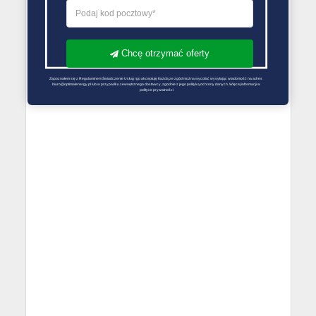
Chcę otrzymać oferty
Zapoznałem się z Regulaminem Świadczenie Usług i go akceptuję Każdą ze zgód można wycofać wysyłając wiadomość na adres 
biuro@optimalenergy.pl lub w przypadku zewnętrznego dostawcy, zgodnie z jego polityką ochrony danych. Więcej informacji w 
polityce prywatności