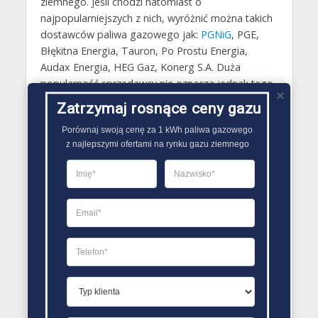
ziemnego. Jeśli chodzi natomiast o
najpopularniejszych z nich, wyróżnić można takich
dostawców paliwa gazowego jak:
PGNiG
, PGE,
Błękitna Energia, Tauron, Po Prostu Energia,
Audax Energia, HEG Gaz, Konerg S.A. Duża
popularność sprzedawcy nie oznacza jednak tego,
że zapewnia on najlepsze ceny paliwa gazowego.
Zatrzymaj rosnące ceny gazu
W wielu sytuacjach jest nawet wręcz inaczej. W
Porównaj swoją cenę za 1 kWh paliwa gazowego

związku z tym przed zmianą sprzedawcy gazu
z najlepszymi ofertami na rynku gazu ziemnego
ziemnego należy zawsze szczegółowo sprawdzić
oferty co najmniej kilku firm działających na
polskim rynku, używając do tego na przykład
porównywarki udostępniane w sieci..
PORÓWNYWARKA OFERT GAZU