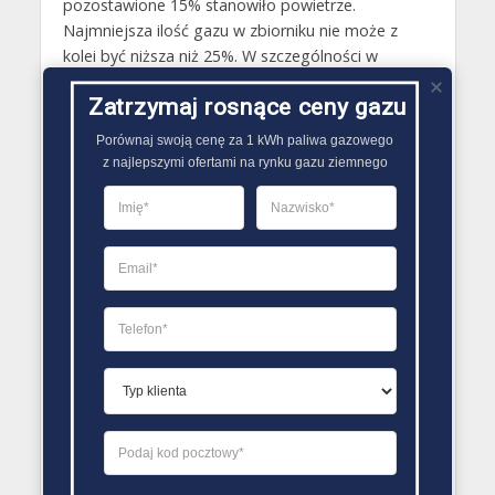
pozostawione 15% stanowiło powietrze.
Najmniejsza ilość gazu w zbiorniku nie może z
kolei być niższa niż 25%. W szczególności w
miesiącach zimowych, gdy temperatury na
Zatrzymaj rosnące ceny gazu
zewnątrz są minusowe, ponieważ mniej niż 25%
płynnego paliwa gazowego w zbiorniku wytraca
Porównaj swoją cenę za 1 kWh paliwa gazowego

zdolność odparowywania i swoje parametry
z najlepszymi ofertami na rynku gazu ziemnego
grzewcze..
PORÓWNYWARKA OFERT GAZU