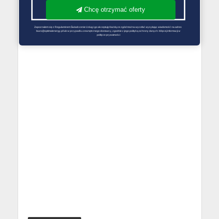
Chcę otrzymać oferty
Zapoznałem się z Regulaminem Świadczenie Usług i go akceptuję Każdą ze zgód można wycofać wysyłając wiadomość na adres 
biuro@optimalenergy.pl lub w przypadku zewnętrznego dostawcy, zgodnie z jego polityką ochrony danych. Więcej informacji w 
polityce prywatności