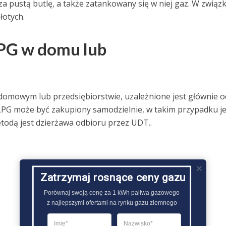
za pustą butlę, a także zatankowany się w niej gaz. W związk
łotych.
LPG w domu lub
domowym lub przedsiębiorstwie, uzależnione jest głównie o
 LPG może być zakupiony samodzielnie, w takim przypadku j
todą jest dzierżawa odbioru przez UDT..
Zatrzymaj rosnące ceny gazu
Porównaj swoją cenę za 1 kWh paliwa gazowego

z najlepszymi ofertami na rynku gazu ziemnego