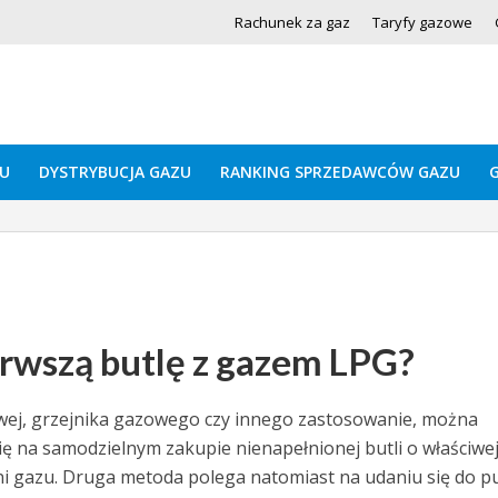
Rachunek za gaz
Taryfy gazowe
U
DYSTRYBUCJA GAZU
RANKING SPRZEDAWCÓW GAZU
erwszą butlę z gazem LPG?
wej, grzejnika gazowego czy innego zastosowanie, można
się na samodzielnym zakupie nienapełnionej butli o właściwe
wni gazu. Druga metoda polega natomiast na udaniu się do p