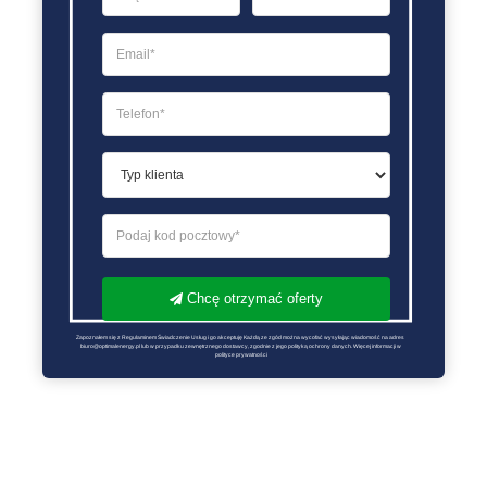
Chcę otrzymać oferty
Zapoznałem się z Regulaminem Świadczenie Usług i go akceptuję Każdą ze zgód można wycofać wysyłając wiadomość na adres 
biuro@optimalenergy.pl lub w przypadku zewnętrznego dostawcy, zgodnie z jego polityką ochrony danych. Więcej informacji w 
polityce prywatności