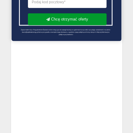
Chcę otrzymać oferty
Zapoznałem się z Regulaminem Świadczenie Usług i go akceptuję Każdą ze zgód można wycofać wysyłając wiadomość na adres 
biuro@optimalenergy.pl lub w przypadku zewnętrznego dostawcy, zgodnie z jego polityką ochrony danych. Więcej informacji w 
polityce prywatności