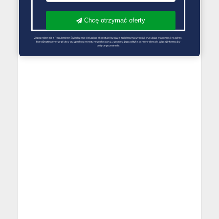
Chcę otrzymać oferty
Zapoznałem się z Regulaminem Świadczenie Usług i go akceptuję Każdą ze zgód można wycofać wysyłając wiadomość na adres 
biuro@optimalenergy.pl lub w przypadku zewnętrznego dostawcy, zgodnie z jego polityką ochrony danych. Więcej informacji w 
polityce prywatności