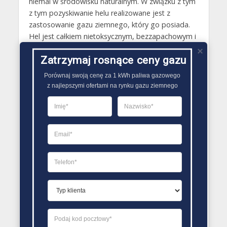
niemal w środowisku naturalnym. W związku z tym
z tym pozyskiwanie helu realizowane jest z
zastosowanie gazu ziemnego, który go posiada.
Hel jest całkiem nietoksycznym, bezzapachowym i
pozbawionym smaku gazem. Używany jest on
Zatrzymaj rosnące ceny gazu
między innymi jako gaz nośny w chromatografii
gazowej, a także w przemyśle chłodniczym.
Porównaj swoją cenę za 1 kWh paliwa gazowego

Najczęstsze zastosowanie helu to z kolei używanie
z najlepszymi ofertami na rynku gazu ziemnego
go do wytwarzania butli tlenowych dla
płetwonurków..
PORÓWNYWARKA OFERT GAZU