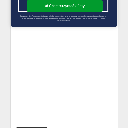
Chcę otrzymać oferty
Zapoznałem się z Regulaminem Świadczenie Usług i go akceptuję Każdą ze zgód można wycofać wysyłając wiadomość na adres 
biuro@optimalenergy.pl lub w przypadku zewnętrznego dostawcy, zgodnie z jego polityką ochrony danych. Więcej informacji w 
polityce prywatności