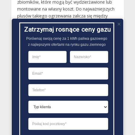
zbiorników, które mogą być wydzierżawione lub
montowane na własny koszt. Do najważniejszych
plusów takiego ogrzewania zalicza się między
innymi: wysoką efektywność grzewczą, zwłaszcza
Zatrzymaj rosnące ceny gazu
w przypadku stosowania kotłów gazowych
kondensacyjnych, niską awaryjność instalacji,
Porównaj swoją cenę za 1 kWh paliwa gazowego

samoobsługowość, niemal całkowity brak wpływu
z najlepszymi ofertami na rynku gazu ziemnego
na środowisko naturalne..
PORÓWNYWARKA OFERT GAZU