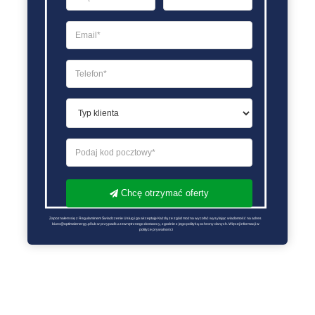
Chcę otrzymać oferty
Zapoznałem się z Regulaminem Świadczenie Usług i go akceptuję Każdą ze zgód można wycofać wysyłając wiadomość na adres 
biuro@optimalenergy.pl lub w przypadku zewnętrznego dostawcy, zgodnie z jego polityką ochrony danych. Więcej informacji w 
polityce prywatności