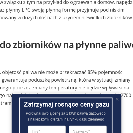
w związku z tym na przykład do ogrzewania domów, napędz
az płynny LPG swoją płynną formę przyjmuje pod niskim
owany w dużych ilościach z użyciem niewielkich zbiorników
 do zbiorników na płynne paliw
 objętość paliwa nie może przekraczać 85% pojemności
u gwarantuje poduszkę powietrzną, która w sytuacji zmiany
ego poprzez zmiany temperatury nie będzie wpływała na
go najczęściej wykorzystywane zbiorniki o pojemności 2700 l
trami gazu..
Zatrzymaj rosnące ceny gazu
Porównaj swoją cenę za 1 kWh paliwa gazowego

z najlepszymi ofertami na rynku gazu ziemnego