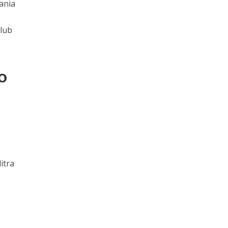
ania
 lub
o
itra