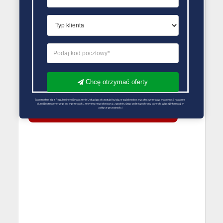
usterek są realizowane na koszt firmy..
PORÓWNYWARKA OFERT GAZU
Chcę otrzymać oferty
Zapoznałem się z Regulaminem Świadczenie Usług i go akceptuję Każdą ze zgód można wycofać wysyłając wiadomość na adres 
biuro@optimalenergy.pl lub w przypadku zewnętrznego dostawcy, zgodnie z jego polityką ochrony danych. Więcej informacji w 
polityce prywatności