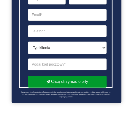
Chcę otrzymać oferty
Zapoznałem się z Regulaminem Świadczenie Usług i go akceptuję Każdą ze zgód można wycofać wysyłając wiadomość na adres 
biuro@optimalenergy.pl lub w przypadku zewnętrznego dostawcy, zgodnie z jego polityką ochrony danych. Więcej informacji w 
polityce prywatności