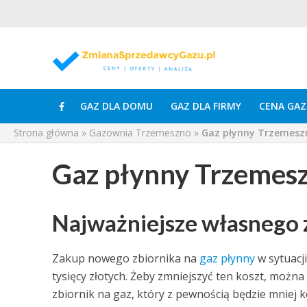
GAZ DLA DOMU
GAZ DLA FIRMY
CENA GAZ
Strona główna
»
Gazownia Trzemeszno
»
Gaz płynny Trzemesz
Gaz płynny Trzemes
Najważniejsze własnego z
Zakup nowego zbiornika na
gaz płynny
w sytuacj
tysięcy złotych. Żeby zmniejszyć ten koszt, moż
zbiornik na gaz, który z pewnością będzie mniej