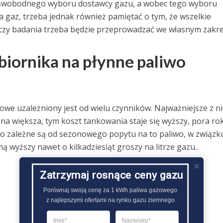
ć swobodnego wyboru dostawcy gazu, a wobec tego wyboru
a gaz, trzeba jednak również pamiętać o tym, że wszelkie
 czy badania trzeba będzie przeprowadzać we własnym zakre
biornika na płynne paliwo
we uzależniony jest od wielu czynników. Najważniejsze z ni
 ona większa, tym koszt tankowania staje się wyższy, pora ro
go zależne są od sezonowego popytu na to paliwo, w związk
mą wyższy nawet o kilkadziesiąt groszy na litrze gazu..
Zatrzymaj rosnące ceny gazu
Porównaj swoją cenę za 1 kWh paliwa gazowego

z najlepszymi ofertami na rynku gazu ziemnego