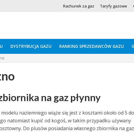
Rachunek za gaz
Taryfy gazowe
U
DYSTRYBUCJA GAZU
RANKING SPRZEDAWCÓW GAZU
no
zno
biornika na gaz płynny
i modelu naziemnego wiąże się jest z kosztami około od 5 do
na go natomiast kupić od kogoś, w takim przypadku używany
 kosztowny. Do plusów posiadania własnego zbiornika na gaz