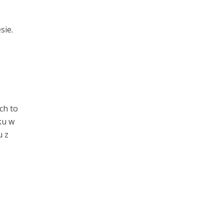
sie.
ch to
ku w
u z