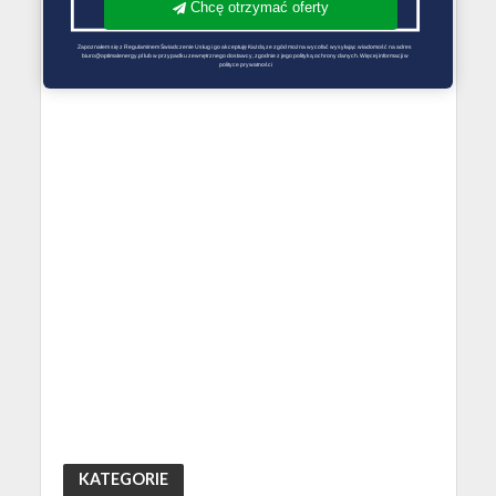
Chcę otrzymać oferty
Zapoznałem się z Regulaminem Świadczenie Usług i go akceptuję Każdą ze zgód można wycofać wysyłając wiadomość na adres 
biuro@optimalenergy.pl lub w przypadku zewnętrznego dostawcy, zgodnie z jego polityką ochrony danych. Więcej informacji w 
polityce prywatności
KATEGORIE