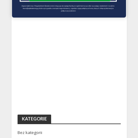
Zapoznałem się z Regulaminem Świadczenie Usług i go akceptuję Każdą ze zgód można wycofać wysyłając wiadomość na adres 
biuro@optimalenergy.pl lub w przypadku zewnętrznego dostawcy, zgodnie z jego polityką ochrony danych. Więcej informacji w 
polityce prywatności
KATEGORIE
Bez kategorii