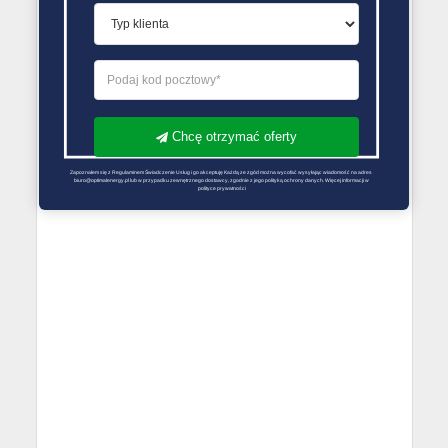
Chcę otrzymać oferty
Zapoznałem się z Regulaminem Świadczenie Usług i go akceptuję Każdą ze zgód można wycofać wysyłając wiadomość na adres 
biuro@optimalenergy.pl lub w przypadku zewnętrznego dostawcy, zgodnie z jego polityką ochrony danych. Więcej informacji w 
polityce prywatności