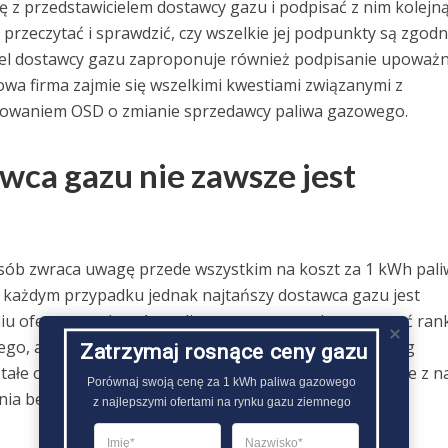
ę z przedstawicielem dostawcy gazu i podpisać z nim kolejn
rzeczytać i sprawdzić, czy wszelkie jej podpunkty są zgodn
iel dostawcy gazu zaproponuje również podpisanie upoważn
nowa firma zajmie się wszelkimi kwestiami związanymi z
owaniem OSD o zmianie sprzedawcy paliwa gazowego.
wca gazu nie zawsze jest
sób zwraca uwagę przede wszystkim na koszt za 1 kWh pali
każdym przypadku jednak najtańszy dostawca gazu jest
niu ofert sprzedawców paliwa gazowego wykorzystywać rank
ego, ale również informacje na temat pozostałych usług
Zatrzymaj rosnące ceny gazu
ałe opłaty oraz podstawowe warunki umowy, związane z n
Porównaj swoją cenę za 1 kWh paliwa gazowego

ia bez żadnych kar..
z najlepszymi ofertami na rynku gazu ziemnego