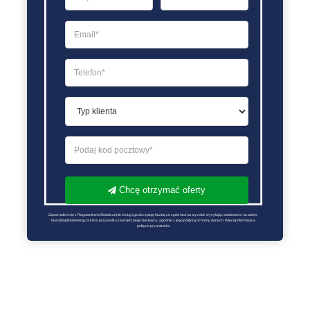
Chcę otrzymać oferty
Zapoznałem się z Regulaminem Świadczenie Usług i go akceptuję Każdą ze zgód można wycofać wysyłając wiadomość na adres 
biuro@optimalenergy.pl lub w przypadku zewnętrznego dostawcy, zgodnie z jego polityką ochrony danych. Więcej informacji w 
polityce prywatności