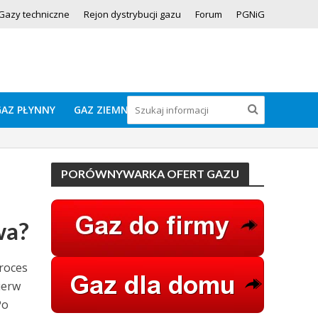
Gazy techniczne
Rejon dystrybucji gazu
Forum
PGNiG
GAZ PŁYNNY
GAZ ZIEMNY
PORÓWNYWARKA OFERT GAZU
wa?
roces
ierw
Po