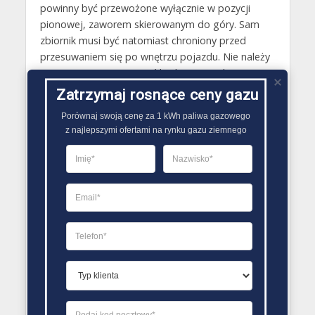
powinny być przewożone wyłącznie w pozycji
pionowej, zaworem skierowanym do góry. Sam
zbiornik musi być natomiast chroniony przed
przesuwaniem się po wnętrzu pojazdu. Nie należy
natomiast transportować butli gazowych w
bagażnikach, gdyż narażone są one w nich na
Zatrzymaj rosnące ceny gazu
samoistne przemieszczanie się. Pełne butle po
Porównaj swoją cenę za 1 kWh paliwa gazowego

przewiezieniu muszą być składowane w
z najlepszymi ofertami na rynku gazu ziemnego
niezawilgoconym, pozbawionym bezpośredniego
działania promieni słonecznych pomieszczeniu,
pionowo..
PORÓWNYWARKA OFERT GAZU