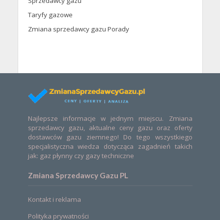
Sprzedawcy gazu
Taryfy gazowe
Zmiana sprzedawcy gazu Porady
Najlepsze informacje w jednym miejscu. Zmiana
sprzedawcy gazu, aktualne ceny gazu oraz oferty
dostawców gazu ziemnego! Do tego wszystkiego
specjalistyczna wiedza dotycząca zagadnień takich
jak: gaz płynny czy gazy techniczne
Zmiana Sprzedawcy Gazu PL
Kontakt i reklama
Polityka prywatności