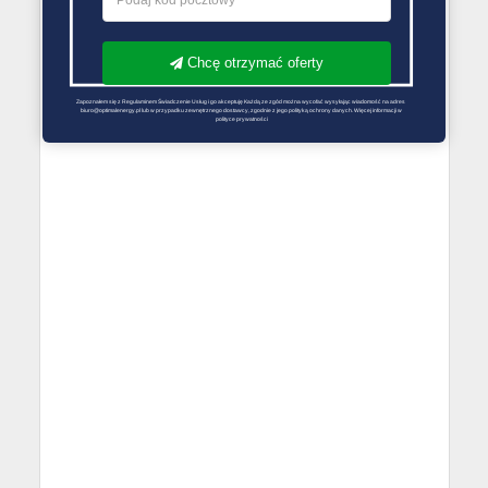
Chcę otrzymać oferty
Zapoznałem się z Regulaminem Świadczenie Usług i go akceptuję Każdą ze zgód można wycofać wysyłając wiadomość na adres 
biuro@optimalenergy.pl lub w przypadku zewnętrznego dostawcy, zgodnie z jego polityką ochrony danych. Więcej informacji w 
polityce prywatności