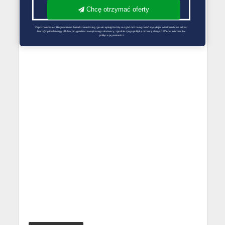
Chcę otrzymać oferty
Zapoznałem się z Regulaminem Świadczenie Usług i go akceptuję Każdą ze zgód można wycofać wysyłając wiadomość na adres 
biuro@optimalenergy.pl lub w przypadku zewnętrznego dostawcy, zgodnie z jego polityką ochrony danych. Więcej informacji w 
polityce prywatności