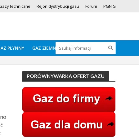
Gazy techniczne
Rejon dystrybucji gazu
Forum
PGNiG
GAZ PŁYNNY
GAZ ZIEMNY
PORÓWNYWARKA OFERT GAZU
wno
ić
x