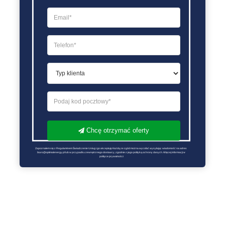
Chcę otrzymać oferty
Zapoznałem się z Regulaminem Świadczenie Usług i go akceptuję Każdą ze zgód można wycofać wysyłając wiadomość na adres 
biuro@optimalenergy.pl lub w przypadku zewnętrznego dostawcy, zgodnie z jego polityką ochrony danych. Więcej informacji w 
polityce prywatności