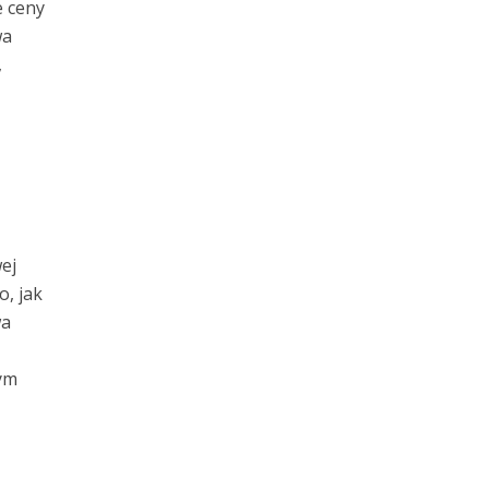
e ceny
wa
,
ej
, jak
wa
ym