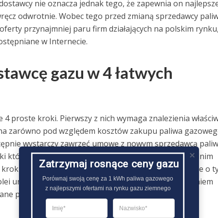
dostawcy nie oznacza jednak tego, że zapewnia on najlepsz
wręcz odwrotnie. Wobec tego przed zmianą sprzedawcy pali
erty przynajmniej paru firm działających na polskim rynku
ostępniane w Internecie.
stawcę gazu w 4 łatwych
 4 proste kroki. Pierwszy z nich wymaga znalezienia właściw
yjna zarówno pod względem kosztów zakupu paliwa gazowego
tępnie wystarczy zawrzeć umowę z nowym sprzedawcą pali
ęki któremu będzie on mógł wymówić umowę z poprzednim
Zatrzymaj rosnące ceny gazu
ci krok to wypowiedzenie starej umowy i poinformowanie o t
Porównaj swoją cenę za 1 kWh paliwa gazowego

lei uregulowaniem należności ze starą firmą i zapłaceniem
z najlepszymi ofertami na rynku gazu ziemnego
łane przez nowego sprzedawcę paliwa gazowego..