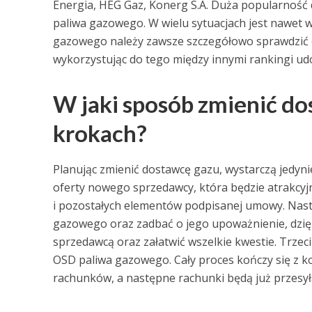
Energia, HEG Gaz, Konerg S.A. Duża popularność 
paliwa gazowego. W wielu sytuacjach jest nawet 
gazowego należy zawsze szczegółowo sprawdzić of
wykorzystując do tego między innymi rankingi ud
W jaki sposób zmienić do
krokach?
Planując zmienić dostawcę gazu, wystarczą jedynie
oferty nowego sprzedawcy, która będzie atrakc
i pozostałych elementów podpisanej umowy. Nas
gazowego oraz zadbać o jego upoważnienie, dzi
sprzedawcą oraz załatwić wszelkie kwestie. Trze
OSD paliwa gazowego. Cały proces kończy się z ko
rachunków, a następne rachunki będą już przesy