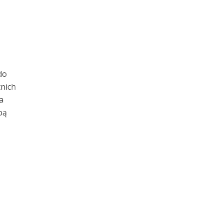
do
nich
a
bą