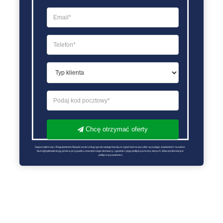
Chcę otrzymać oferty
Zapoznałem się z Regulaminem Świadczenie Usług i go akceptuję Każdą ze zgód można wycofać wysyłając wiadomość na adres 
biuro@optimalenergy.pl lub w przypadku zewnętrznego dostawcy, zgodnie z jego polityką ochrony danych. Więcej informacji w 
polityce prywatności