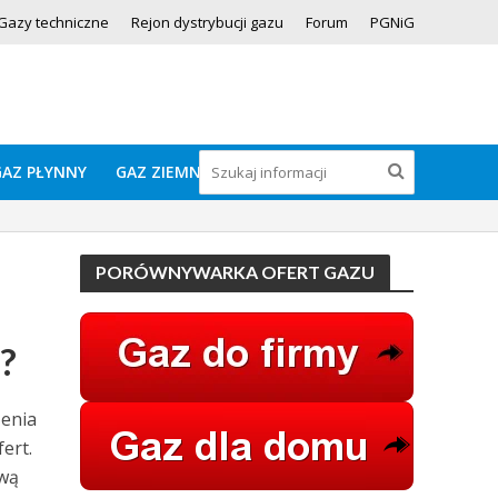
Gazy techniczne
Rejon dystrybucji gazu
Forum
PGNiG
GAZ PŁYNNY
GAZ ZIEMNY
PORÓWNYWARKA OFERT GAZU
?
zenia
ert.
awą