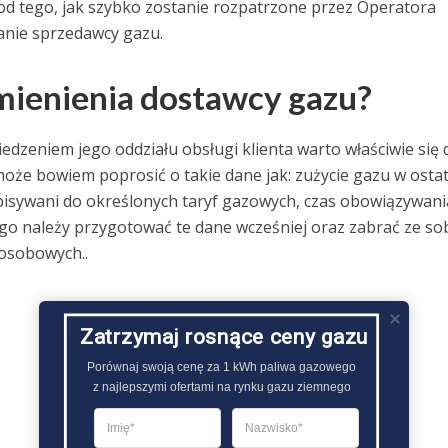
e od tego, jak szybko zostanie rozpatrzone przez Operatora
nie sprzedawcy gazu.
mienienia dostawcy gazu?
dzeniem jego oddziału obsługi klienta warto właściwie się 
że bowiem poprosić o takie dane jak: zużycie gazu w ostat
ypisywani do określonych taryf gazowych, czas obowiązywani
go należy przygotować te dane wcześniej oraz zabrać ze so
 osobowych..
Zatrzymaj rosnące ceny gazu
Porównaj swoją cenę za 1 kWh paliwa gazowego

z najlepszymi ofertami na rynku gazu ziemnego