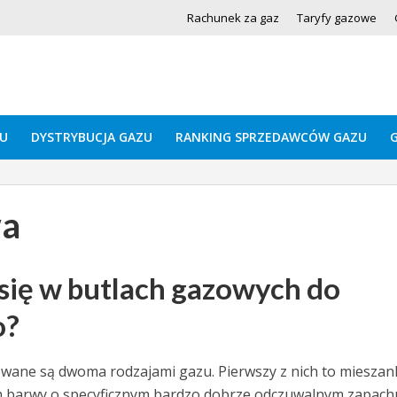
Rachunek za gaz
Taryfy gazowe
U
DYSTRYBUCJA GAZU
RANKING SPRZEDAWCÓW GAZU
wa
 się w butlach gazowych do
o?
ne są dwoma rodzajami gazu. Pierwszy z nich to mieszan
m barwy o specyficznym bardzo dobrze odczuwalnym zapach