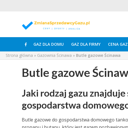
GAZ DLA DOMU
GAZ DLA FIRMY
CENA GAZ
Strona główna
»
Gazownia Ścinawa
»
Butle gazowe Ścinawa
Butle gazowe Ścina
Jaki rodzaj gazu znajduje
gospodarstwa domoweg
Butle gazowe do gospodarstwa domowego tankowa
propanu i butanu, który jest gazem pozbawiony