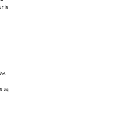
znie
ą
ów.
e są