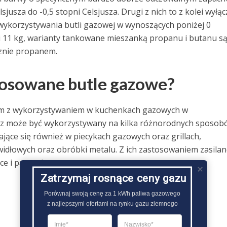
usza do -0,5 stopni Celsjusza. Drugi z nich to z kolei wyłąc
 wykorzystywania butli gazowej w wynoszących poniżej 0
li 11 kg, warianty tankowane mieszanką propanu i butanu s
cznie propanem.
tosowane butle gazowe?
im z wykorzystywaniem w kuchenkach gazowych w
z może być wykorzystywany na kilka różnorodnych sposob
ające się również w piecykach gazowych oraz grillach,
idłowych oraz obróbki metalu. Z ich zastosowaniem zasilan
e i parasole..
Zatrzymaj rosnące ceny gazu
Porównaj swoją cenę za 1 kWh paliwa gazowego

z najlepszymi ofertami na rynku gazu ziemnego