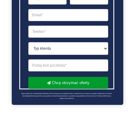
Chcę otrzymać oferty
Zapoznałem się z Regulaminem Świadczenie Usług i go akceptuję Każdą ze zgód można wycofać wysyłając wiadomość na adres 
biuro@optimalenergy.pl lub w przypadku zewnętrznego dostawcy, zgodnie z jego polityką ochrony danych. Więcej informacji w 
polityce prywatności