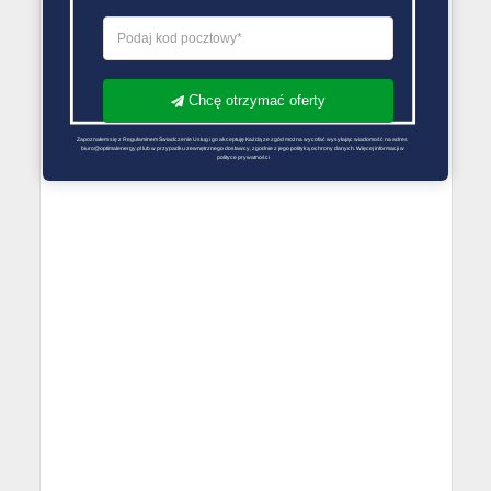
Chcę otrzymać oferty
Zapoznałem się z Regulaminem Świadczenie Usług i go akceptuję Każdą ze zgód można wycofać wysyłając wiadomość na adres 
biuro@optimalenergy.pl lub w przypadku zewnętrznego dostawcy, zgodnie z jego polityką ochrony danych. Więcej informacji w 
polityce prywatności