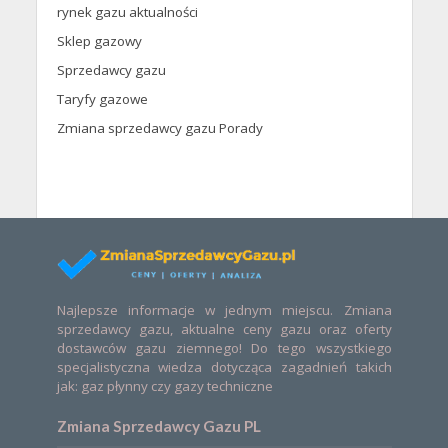
rynek gazu aktualności
Sklep gazowy
Sprzedawcy gazu
Taryfy gazowe
Zmiana sprzedawcy gazu Porady
Najlepsze informacje w jednym miejscu. Zmiana
sprzedawcy gazu, aktualne ceny gazu oraz oferty
dostawców gazu ziemnego! Do tego wszystkiego
specjalistyczna wiedza dotycząca zagadnień takich
jak: gaz płynny czy gazy techniczne
Zmiana Sprzedawcy Gazu PL