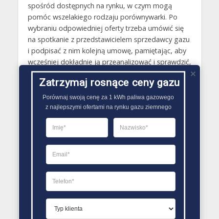
spośród dostępnych na rynku, w czym mogą
pomóc wszelakiego rodzaju porównywarki. Po
wybraniu odpowiedniej oferty trzeba umówić się
na spotkanie z przedstawicielem sprzedawcy gazu
i podpisać z nim kolejną umowę, pamiętając, aby
wcześniej dokładnie ją przeanalizować i sprawdzić,
czy wszystkie jej zapisy są zgodne z ustaleniami.
Zatrzymaj rosnące ceny gazu
Przy zawieraniu umowy przedstawiciel sprzedawcy
gazu zaproponuje także podpisanie
Porównaj swoją cenę za 1 kWh paliwa gazowego

pełnomocnictwa. Warto zdecydować się na tę
z najlepszymi ofertami na rynku gazu ziemnego
opcję, dzięki niej to nowa firma zajmie się
wszelkimi formalnościami związanymi z
wypowiedzeniem starej umowy oraz
poinformowaniem OSD o zmianie dostawcy gazu..
PORÓWNYWARKA OFERT GAZU