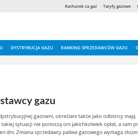
Rachunek za gaz
Taryfy gazowe
U
DYSTRYBUCJA GAZU
RANKING SPRZEDAWCÓW GAZU
ostawcy gazu
ystrybucyjnej gazowni, określani także jako odbiorcy mają
kiej sytuacji nie ponoszą oni jakichkolwiek opłat, a sam p
den dni. Zmiana sprzedawcy paliwa gazowego wymaga złożen