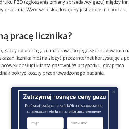
druku PZD (zgłoszenia zmiany sprzedawcy gazu) między inn
y przez nią. Wzór wniosku dostępny jest z kolei na portalu
ą pracę licznika?
wo, każdy odbiorca gazu ma prawo do jego skontrolowania n
azań licznika można złożyć przez internet korzystając z po
lacówek obsługi klienta gazowni. W przypadku, gdy praca
jednak pokryć koszty przeprowadzonego badania.
Zatrzymaj rosnące ceny gazu
Porównaj swoją cenę za 1 kWh paliwa gazowego

z najlepszymi ofertami na rynku gazu ziemnego