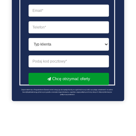
Chcę otrzymać oferty
Zapoznałem się z Regulaminem Świadczenie Usług i go akceptuję Każdą ze zgód można wycofać wysyłając wiadomość na adres 
biuro@optimalenergy.pl lub w przypadku zewnętrznego dostawcy, zgodnie z jego polityką ochrony danych. Więcej informacji w 
polityce prywatności