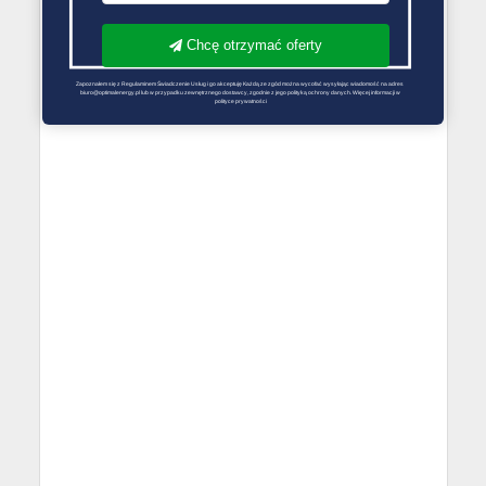
Chcę otrzymać oferty
Zapoznałem się z Regulaminem Świadczenie Usług i go akceptuję Każdą ze zgód można wycofać wysyłając wiadomość na adres 
biuro@optimalenergy.pl lub w przypadku zewnętrznego dostawcy, zgodnie z jego polityką ochrony danych. Więcej informacji w 
polityce prywatności