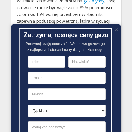
W trakcie tankowania zbiornika na
gaz płynny
, ilość
paliwa nie może być większa niż 85% pojemności
zbiornika. 15% wolnej przestrzeni w zbiorniku
zapewnia poduszkę powietrzną, która w sytuacji
zmiany objętości płynnego paliwa gazowego
Zatrzymaj rosnące ceny gazu
spowodowanego poprzez zmiany temperatury nie
będzie miała wpływu na działanie całej instalacji
Porównaj swoją cenę za 1 kWh paliwa gazowego

gazowej. Wobec tego najczęściej używane
z najlepszymi ofertami na rynku gazu ziemnego
zbiorniki o pojemności 2700 litra najlepiej, aby były
tankowane maksymalnie 2300 litrami gazu..
PORÓWNYWARKA OFERT GAZU