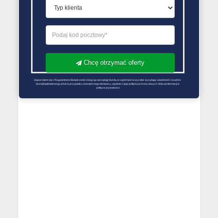
Chcę otrzymać oferty
Zapoznałem się z Regulaminem Świadczenie Usług i go akceptuję Każdą ze zgód można wycofać wysyłając wiadomość na adres 
biuro@optimalenergy.pl lub w przypadku zewnętrznego dostawcy, zgodnie z jego polityką ochrony danych. Więcej informacji w 
polityce prywatności