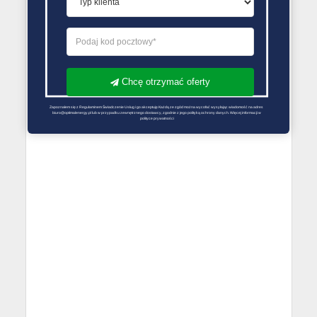
Chcę otrzymać oferty
Zapoznałem się z Regulaminem Świadczenie Usług i go akceptuję Każdą ze zgód można wycofać wysyłając wiadomość na adres 
biuro@optimalenergy.pl lub w przypadku zewnętrznego dostawcy, zgodnie z jego polityką ochrony danych. Więcej informacji w 
polityce prywatności