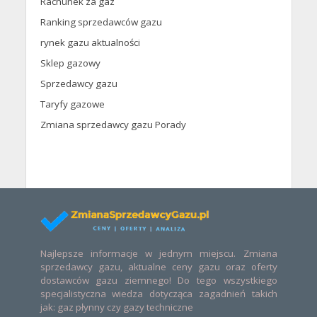
Rachunek za gaz
Ranking sprzedawców gazu
rynek gazu aktualności
Sklep gazowy
Sprzedawcy gazu
Taryfy gazowe
Zmiana sprzedawcy gazu Porady
Najlepsze informacje w jednym miejscu. Zmiana
sprzedawcy gazu, aktualne ceny gazu oraz oferty
dostawców gazu ziemnego! Do tego wszystkiego
specjalistyczna wiedza dotycząca zagadnień takich
jak: gaz płynny czy gazy techniczne