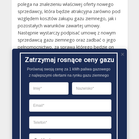
polega na znalezieniu właściwej oferty nowego
sprzedawcy, która będzie atrakcyjna zarówno pod
względem kosztów zakupu gazu ziemnego, jak i
pozostałych warunków zawartej umowy.
Następnie wystarczy podpisać umowę z nowym
sprzedawcą gazu ziemnego oraz zadbać o jego
pełnomocnictwo, za sprawą którego będzie on
mógł wymówić umowę z poprzednim sprzedawcą
Zatrzymaj rosnące ceny gazu
oraz załatwić wszelkie kwestie. Trzeci krok to
wypowiedzenie poprzedniej umowy i
Porównaj swoją cenę za 1 kWh paliwa gazowego

powiadomienie o tym Operatora Systemu
z najlepszymi ofertami na rynku gazu ziemnego
Dystrybucji paliwa gazowego. Cała procedura
zakańcza się z kolei uregulowaniem należności ze
starą firmą i zapłaceniem faktur, a następne
rachunki będą już wystawiane przez nowego
dostawcę paliwa gazowego..
PORÓWNYWARKA OFERT GAZU