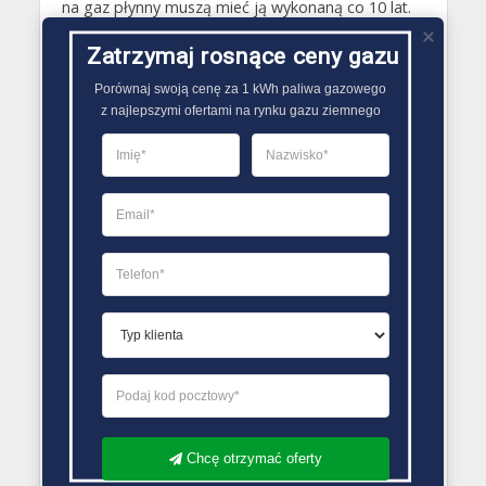
na gaz płynny muszą mieć ją wykonaną co 10 lat.
Wszystkie badania techniczne muszą być
Zatrzymaj rosnące ceny gazu
realizowane przez pracowników Urzędu Dozoru
Technicznego..
Porównaj swoją cenę za 1 kWh paliwa gazowego

z najlepszymi ofertami na rynku gazu ziemnego
PORÓWNYWARKA OFERT GAZU
Chcę otrzymać oferty