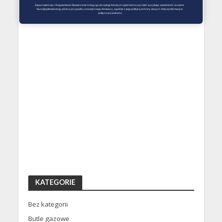
Zapoznałem się z Regulaminem Świadczenie Usług i go akceptuję Każdą ze zgód można wycofać wysyłając wiadomość na adres 
biuro@optimalenergy.pl lub w przypadku zewnętrznego dostawcy, zgodnie z jego polityką ochrony danych. Więcej informacji w 
polityce prywatności
KATEGORIE
Bez kategorii
Butle gazowe