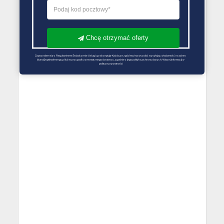
Chcę otrzymać oferty
Zapoznałem się z Regulaminem Świadczenie Usług i go akceptuję Każdą ze zgód można wycofać wysyłając wiadomość na adres 
biuro@optimalenergy.pl lub w przypadku zewnętrznego dostawcy, zgodnie z jego polityką ochrony danych. Więcej informacji w 
polityce prywatności