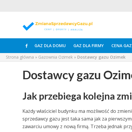
GAZ DLA DOMU
GAZ DLA FIRMY
CENA GAZ
Strona główna
»
Gazownia Ozimek
»
Dostawcy gazu Ozimek
Dostawcy gazu Ozim
Jak przebiega kolejna z
Każdy właściciel budynku ma możliwość do zmienie
sprzedawcy gazu jest taka sama jak za pierwszym 
zawarciu umowy z nową firmą. Trzeba jednak prz