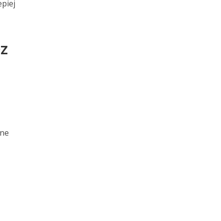
piej
ez
pne