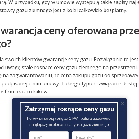
rą. W przypadku, gdy w umowie występują takie zapisy najle
tawcy gazu ziemnego jest z kolei całkowicie bezpłatny.
 gwarancja ceny oferowana prz
go?
a swoich klientów gwarancję ceny gazu. Rozwiązanie to jest
pod uwagę stale rosnące ceny gazu ziemnego na przestrzeni
się na zagwarantowaniu, że cena zakupu gazu od sprzedawcy
a podpisanej z nim umowy. Takiego typu rozwiązanie dostę
e firm oraz rolników..
Zatrzymaj rosnące ceny gazu
Porównaj swoją cenę za 1 kWh paliwa gazowego

z najlepszymi ofertami na rynku gazu ziemnego