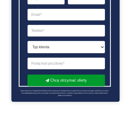
Chcę otrzymać oferty
Zapoznałem się z Regulaminem Świadczenie Usług i go akceptuję Każdą ze zgód można wycofać wysyłając wiadomość na adres 
biuro@optimalenergy.pl lub w przypadku zewnętrznego dostawcy, zgodnie z jego polityką ochrony danych. Więcej informacji w 
polityce prywatności