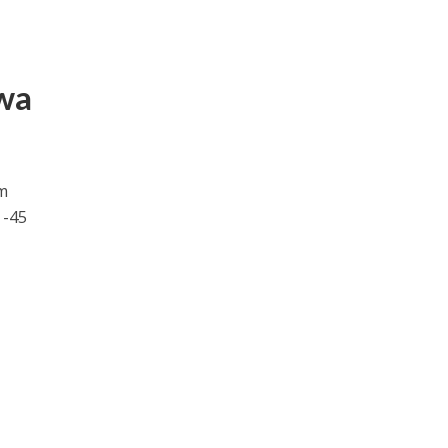
twa
m
 -45