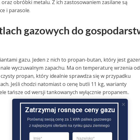
oraz obróbki metalu. Z ich zastosowaniem zasilane są
e i parasole.
butlach gazowych do gospodars
ntami gazu. Jeden z nich to propan-butan, który jest gaze
nale wyczuwalnym zapachu. Ma on temperaturę wrzenia od
ei czysty propan, który idealnie sprawdza się w przypadku
h. Jeśli chodzi natomiast o cenę butli 11 kg, warianty
ele tańsze od wersji tankowanych wyłącznie propanem..
Zatrzymaj rosnące ceny gazu
Porównaj swoją cenę za 1 kWh paliwa gazowego

z najlepszymi ofertami na rynku gazu ziemnego