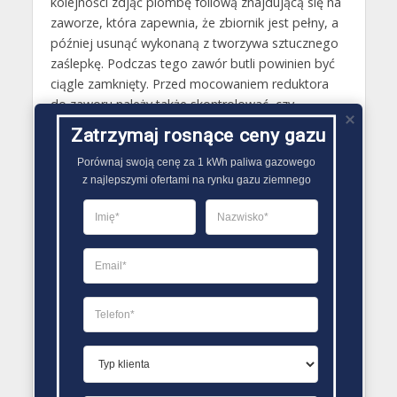
kolejności zdjąć plombę foliową znajdującą się na
zaworze, która zapewnia, że zbiornik jest pełny, a
później usunąć wykonaną z tworzywa sztucznego
zaślepkę. Podczas tego zawór butli powinien być
ciągle zamknięty. Przed mocowaniem reduktora
do zaworu należy także skontrolować, czy
uszczelka umiejscowiona w zaworze w butli jest w
Zatrzymaj rosnące ceny gazu
odpowiednim stanie, w przypadku, gdy jest ona
Porównaj swoją cenę za 1 kWh paliwa gazowego

przerwana, trzeba się natomiast skontaktować ze
z najlepszymi ofertami na rynku gazu ziemnego
sprzedawcą butli. Po zamontowaniu reduktora na
zaworze butli z gazem wystarczy już jedynie
odkręcić go poprzez pojedynczy obrót we
wskazanym kierunku..
PORÓWNYWARKA OFERT GAZU