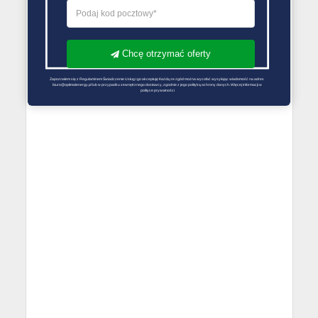
Chcę otrzymać oferty
Zapoznałem się z Regulaminem Świadczenie Usług i go akceptuję Każdą ze zgód można wycofać wysyłając wiadomość na adres 
biuro@optimalenergy.pl lub w przypadku zewnętrznego dostawcy, zgodnie z jego polityką ochrony danych. Więcej informacji w 
polityce prywatności