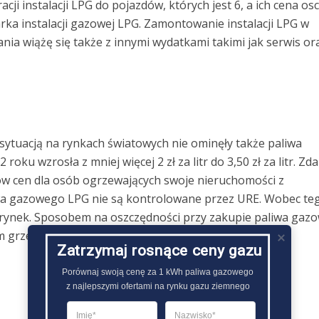
acji instalacji LPG do pojazdów, których jest 6, a ich cena osc
arka instalacji gazowej LPG. Zamontowanie instalacji LPG w
 wiążę się także z innymi wydatkami takimi jak serwis or
ytuacją na rynkach światowych nie ominęły także paliwa
u wzrosła z mniej więcej 2 zł za litr do 3,50 zł za litr. Zd
tów cen dla osób ogrzewających swoje nieruchomości z
a gazowego LPG nie są kontrolowane przez URE. Wobec te
nie rynek. Sposobem na oszczędności przy zakupie paliwa ga
grzewczym, kiedy jego cenniki są niższe..
Zatrzymaj rosnące ceny gazu
Porównaj swoją cenę za 1 kWh paliwa gazowego

z najlepszymi ofertami na rynku gazu ziemnego