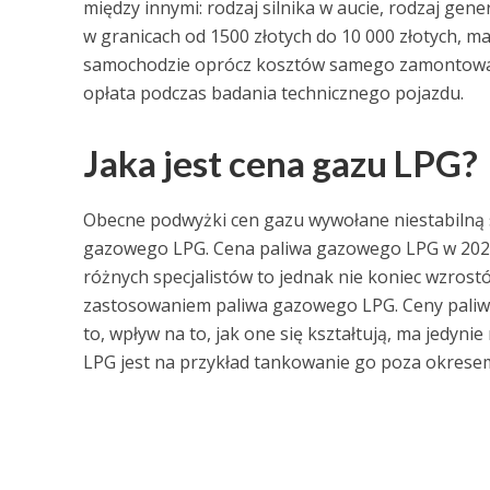
między innymi: rodzaj silnika w aucie, rodzaj gener
w granicach od 1500 złotych do 10 000 złotych, m
samochodzie oprócz kosztów samego zamontowania
opłata podczas badania technicznego pojazdu.
Jaka jest cena gazu LPG?
Obecne podwyżki cen gazu wywołane niestabilną s
gazowego LPG. Cena paliwa gazowego LPG w 2022 rok
różnych specjalistów to jednak nie koniec wzros
zastosowaniem paliwa gazowego LPG. Ceny paliw
to, wpływ na to, jak one się kształtują, ma jedy
LPG jest na przykład tankowanie go poza okresem 