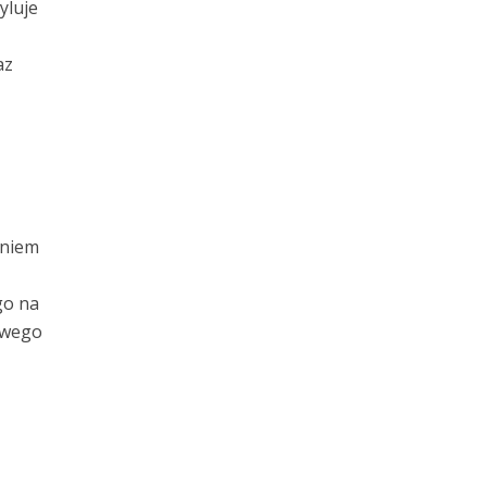
yluje
az
aniem
go na
zowego