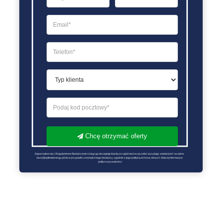
Chcę otrzymać oferty
Zapoznałem się z Regulaminem Świadczenie Usług i go akceptuję Każdą ze zgód można wycofać wysyłając wiadomość na adres 
biuro@optimalenergy.pl lub w przypadku zewnętrznego dostawcy, zgodnie z jego polityką ochrony danych. Więcej informacji w 
polityce prywatności