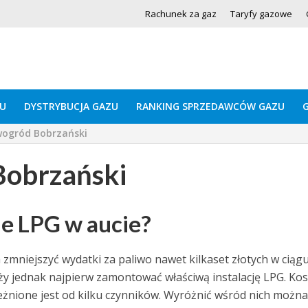
Rachunek za gaz
Taryfy gazowe
U
DYSTRYBUCJA GAZU
RANKING SPRZEDAWCÓW GAZU
ogród Bobrzański
obrzański
ie LPG w aucie?
zmniejszyć wydatki za paliwo nawet kilkaset złotych w ciąg
eży jednak najpierw zamontować właściwą instalację LPG. Kos
żnione jest od kilku czynników. Wyróżnić wśród nich można