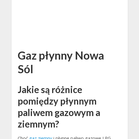
Gaz płynny Nowa
Sól
Jakie są różnice
pomiędzy płynnym
paliwem gazowym a
ziemnym?
Choć
gaz ziemny
i płynne paliwo gazowe LPG