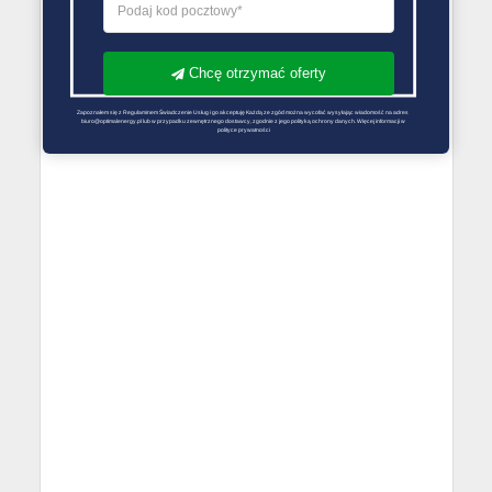
Chcę otrzymać oferty
Zapoznałem się z Regulaminem Świadczenie Usług i go akceptuję Każdą ze zgód można wycofać wysyłając wiadomość na adres 
biuro@optimalenergy.pl lub w przypadku zewnętrznego dostawcy, zgodnie z jego polityką ochrony danych. Więcej informacji w 
polityce prywatności