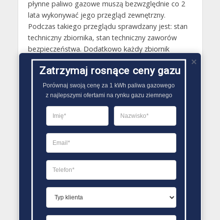
płynne paliwo gazowe muszą bezwzględnie co 2
lata wykonywać jego przegląd zewnętrzny.
Podczas takiego przeglądu sprawdzany jest: stan
techniczny zbiornika, stan techniczny zaworów
bezpieczeństwa. Dodatkowo każdy zbiornik
zewnętrzny musi także obowiązkowo raz na 10 lat
Zatrzymaj rosnące ceny gazu
przejść przegląd wewnętrzny. Przegląd ten polega
na sprawdzeniu ścian zbiornika oraz jego
Porównaj swoją cenę za 1 kWh paliwa gazowego

wzmocnień. Co 10 lat musi być również
z najlepszymi ofertami na rynku gazu ziemnego
przeprowadzona próba ciśnieniowa zbiornika.
Wszystkie badania techniczne zbiorników na gaz
płynny są przeprowadzane przez UDT..
PORÓWNYWARKA OFERT GAZU