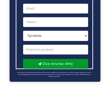
Chcę otrzymać oferty
Zapoznałem się z Regulaminem Świadczenie Usług i go akceptuję Każdą ze zgód można wycofać wysyłając wiadomość na adres 
biuro@optimalenergy.pl lub w przypadku zewnętrznego dostawcy, zgodnie z jego polityką ochrony danych. Więcej informacji w 
polityce prywatności