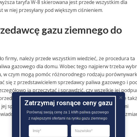
wyższa taryfa W-8 skierowana jest przede wszystkim dla
t w niej przesyłany pod większym ciśnieniem.
przedawcę gazu ziemnego do
 firmy, należy przede wszystkim wiedzieć, że procedura ta
paliwa gazowego dla domu. Wobec tego najpierw trzeba wyb
u, w czym mogą pomóc różnorodnego rodzaju porównywarki
ć się z przedstawicielem sprzedawcy paliwa gazowego i po
czegółowo ją przeczytać i sprawdzić, czy wszelkie jej podpu
 przedstawiciel sprzedawcy gazu ziemnego zaproponuje tak
Zatrzymaj rosnące ceny gazu
jej sprawą to nowa firma zajmie się wszelkimi kwestiami
Porównaj swoją cenę za 1 kWh paliwa gazowego

owiadomieniem Operatora Systemu Dystrybucyjnego o zmia
z najlepszymi ofertami na rynku gazu ziemnego