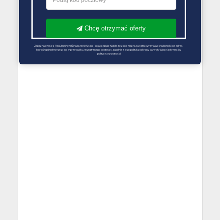
Chcę otrzymać oferty
Zapoznałem się z Regulaminem Świadczenie Usług i go akceptuję Każdą ze zgód można wycofać wysyłając wiadomość na adres 
biuro@optimalenergy.pl lub w przypadku zewnętrznego dostawcy, zgodnie z jego polityką ochrony danych. Więcej informacji w 
polityce prywatności