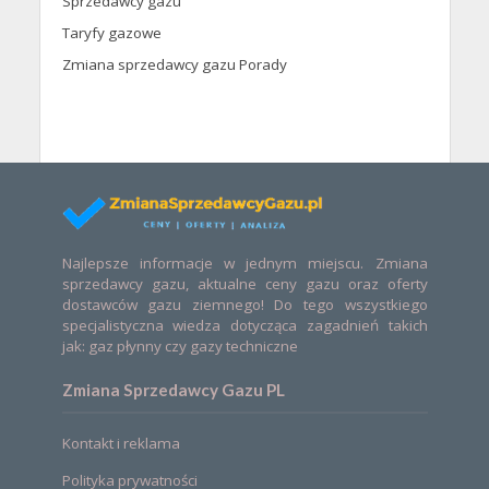
Sprzedawcy gazu
Taryfy gazowe
Zmiana sprzedawcy gazu Porady
Najlepsze informacje w jednym miejscu. Zmiana
sprzedawcy gazu, aktualne ceny gazu oraz oferty
dostawców gazu ziemnego! Do tego wszystkiego
specjalistyczna wiedza dotycząca zagadnień takich
jak: gaz płynny czy gazy techniczne
Zmiana Sprzedawcy Gazu PL
Kontakt i reklama
Polityka prywatności