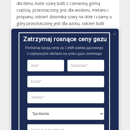
dla tlenu, kolor szary butli z czerwoną górną
częścią, przeznaczony jest dla wodoru, metanu i
propanu, odcień zbiornika szary na dole i czarny u
góry przeznaczony jest dla azotu, odcień butli
szary na dole i żółty na górze przystosowany jest
dla amoniaku, chloru i chlorowodoru całkiem szary
Zatrzymaj rosnące ceny gazu
kolor butli wskazuje dwutlenek węgla, całkowicie
Porównaj swoją cenę za 1 kWh paliwa gazowego

kasztanowy odcień zbiornikawskazuje acetylen,
z najlepszymi ofertami na rynku gazu ziemnego
szary na dole i brązowy na górze kolor zbiornika
dedykowany jest dla helu, kolor szary na dole oraz
brązowy na górze przystosowany jest dla argonu..
PORÓWNYWARKA OFERT GAZU