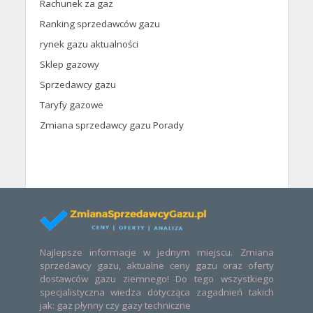
Rachunek za gaz
Ranking sprzedawców gazu
rynek gazu aktualności
Sklep gazowy
Sprzedawcy gazu
Taryfy gazowe
Zmiana sprzedawcy gazu Porady
Najlepsze informacje w jednym miejscu. Zmiana
sprzedawcy gazu, aktualne ceny gazu oraz oferty
dostawców gazu ziemnego! Do tego wszystkiego
specjalistyczna wiedza dotycząca zagadnień takich
jak: gaz płynny czy gazy techniczne