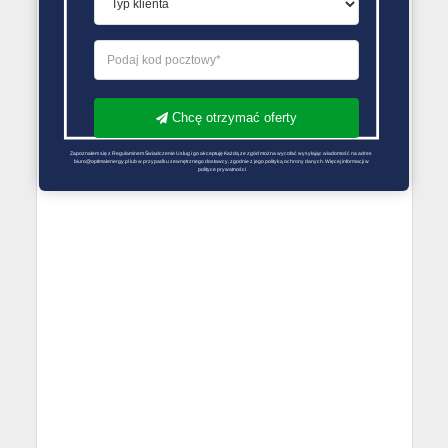
Chcę otrzymać oferty
Zapoznałem się z Regulaminem Świadczenie Usług i go akceptuję Każdą ze zgód można wycofać wysyłając wiadomość na adres 
biuro@optimalenergy.pl lub w przypadku zewnętrznego dostawcy, zgodnie z jego polityką ochrony danych. Więcej informacji w 
polityce prywatności