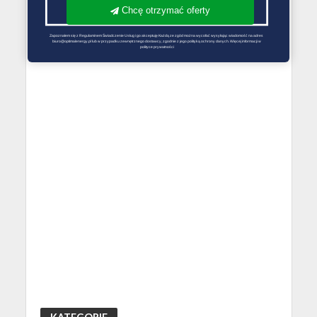
Chcę otrzymać oferty
Zapoznałem się z Regulaminem Świadczenie Usług i go akceptuję Każdą ze zgód można wycofać wysyłając wiadomość na adres 
biuro@optimalenergy.pl lub w przypadku zewnętrznego dostawcy, zgodnie z jego polityką ochrony danych. Więcej informacji w 
polityce prywatności