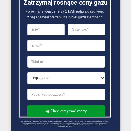
Zatrzymaj rosnące ceny gazu
PORÓWNYWARKA OFERT GAZU
Porównaj swoją cenę za 1 kWh paliwa gazowego

z najlepszymi ofertami na rynku gazu ziemnego
Chcę otrzymać oferty
Zapoznałem się z Regulaminem Świadczenie Usług i go akceptuję Każdą ze zgód można wycofać wysyłając wiadomość na adres 
biuro@optimalenergy.pl lub w przypadku zewnętrznego dostawcy, zgodnie z jego polityką ochrony danych. Więcej informacji w 
polityce prywatności