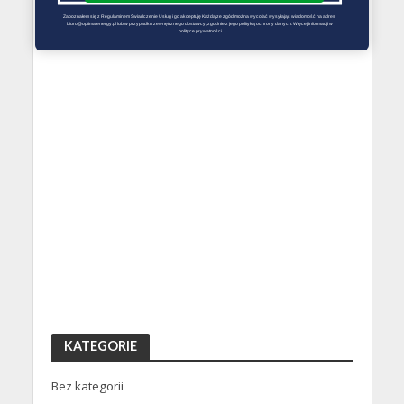
Zapoznałem się z Regulaminem Świadczenie Usług i go akceptuję Każdą ze zgód można wycofać wysyłając wiadomość na adres 
biuro@optimalenergy.pl lub w przypadku zewnętrznego dostawcy, zgodnie z jego polityką ochrony danych. Więcej informacji w 
polityce prywatności
KATEGORIE
Bez kategorii