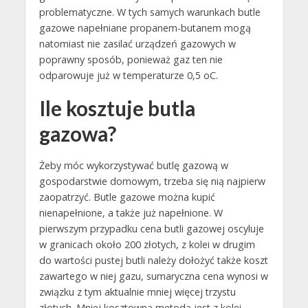
problematyczne. W tych samych warunkach butle
gazowe napełniane propanem-butanem mogą
natomiast nie zasilać urządzeń gazowych w
poprawny sposób, ponieważ gaz ten nie
odparowuje już w temperaturze 0,5 oC.
Ile kosztuje butla
gazowa?
Żeby móc wykorzystywać butlę gazową w
gospodarstwie domowym, trzeba się nią najpierw
zaopatrzyć. Butle gazowe można kupić
nienapełnione, a także już napełnione. W
pierwszym przypadku cena butli gazowej oscyluje
w granicach około 200 złotych, z kolei w drugim
do wartości pustej butli należy dołożyć także koszt
zawartego w niej gazu, sumaryczna cena wynosi w
związku z tym aktualnie mniej więcej trzystu
złotych. Mniej kosztowną metodą jest z kolei