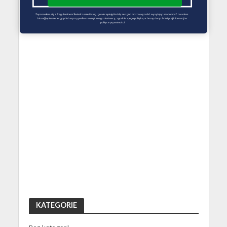
Zapoznałem się z Regulaminem Świadczenie Usług i go akceptuję Każdą ze zgód można wycofać wysyłając wiadomość na adres 
biuro@optimalenergy.pl lub w przypadku zewnętrznego dostawcy, zgodnie z jego polityką ochrony danych. Więcej informacji w 
polityce prywatności
KATEGORIE