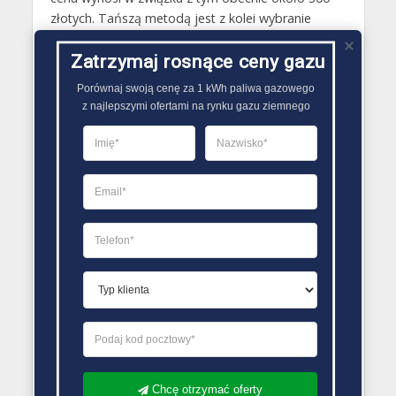
złotych. Tańszą metodą jest z kolei wybranie
używanej butli gazowej, trzeba jednak w tym
przypadku pamiętać, żeby sprawdzić, czy posiada
Zatrzymaj rosnące ceny gazu
ona ważną homologację, której czas wskazywany
Porównaj swoją cenę za 1 kWh paliwa gazowego

jest na butli..
z najlepszymi ofertami na rynku gazu ziemnego
PORÓWNYWARKA OFERT GAZU
Chcę otrzymać oferty