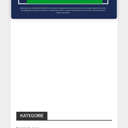
Zapoznałem się z Regulaminem Świadczenie Usług i go akceptuję Każdą ze zgód można wycofać wysyłając wiadomość na adres 
biuro@optimalenergy.pl lub w przypadku zewnętrznego dostawcy, zgodnie z jego polityką ochrony danych. Więcej informacji w 
polityce prywatności
KATEGORIE