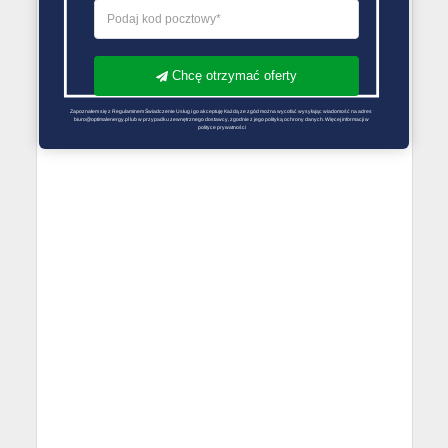
Chcę otrzymać oferty
Zapoznałem się z Regulaminem Świadczenie Usług i go akceptuję Każdą ze zgód można wycofać wysyłając wiadomość na adres 
biuro@optimalenergy.pl lub w przypadku zewnętrznego dostawcy, zgodnie z jego polityką ochrony danych. Więcej informacji w 
polityce prywatności