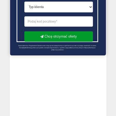
PORÓWNYWARKA OFERT GAZU
Chcę otrzymać oferty
Zapoznałem się z Regulaminem Świadczenie Usług i go akceptuję Każdą ze zgód można wycofać wysyłając wiadomość na adres 
biuro@optimalenergy.pl lub w przypadku zewnętrznego dostawcy, zgodnie z jego polityką ochrony danych. Więcej informacji w 
polityce prywatności