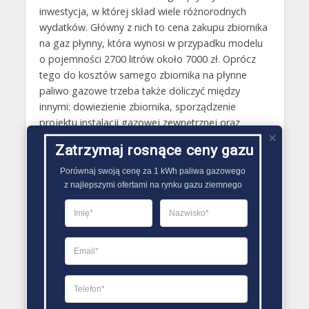
inwestycja, w której skład wiele różnorodnych
wydatków. Główny z nich to cena zakupu zbiornika
na gaz płynny, która wynosi w przypadku modelu
o pojemności 2700 litrów około 7000 zł. Oprócz
tego do kosztów samego zbiornika na płynne
paliwo gazowe trzeba także doliczyć między
innymi: dowiezienie zbiornika, sporządzenie
projektu instalacji gazowej zewnętrznej oraz
wewnętrznej, wylanie płyty fundamentowej,
Zatrzymaj rosnące ceny gazu
zamontowanie zbiornika wraz z jego
sprawdzeniem, wykonanie instalacji uziemiającej,
Porównaj swoją cenę za 1 kWh paliwa gazowego

wykonanie dokumentacji potrzebnej do
z najlepszymi ofertami na rynku gazu ziemnego
przeprowadzenia odbioru przez UDT. Łączny koszt
zamontowania zbiornika na gaz płynny wynosi w
związku z tym mniej więcej 16 000 złotych.
Wymagającą mniejszych wydatków opcją jest z
kolei wybranie dzierżawy zbiornika na gaz płynny,
którą zapewnia wielu jego dostawców..