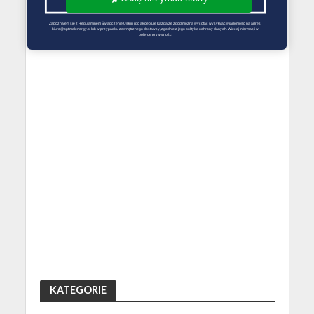
Zapoznałem się z Regulaminem Świadczenie Usług i go akceptuję Każdą ze zgód można wycofać wysyłając wiadomość na adres 
biuro@optimalenergy.pl lub w przypadku zewnętrznego dostawcy, zgodnie z jego polityką ochrony danych. Więcej informacji w 
polityce prywatności
KATEGORIE