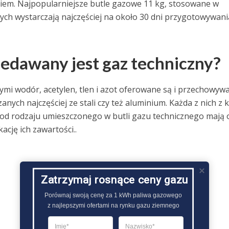
niem. Najpopularniejsze butle gazowe 11 kg, stosowane w
 wystarczają najczęściej na około 30 dni przygotowywani
zedawany jest gaz techniczny?
nnymi wodór, acetylen, tlen i azot oferowane są i przechowyw
nych najczęściej ze stali czy też aluminium. Każda z nich z k
 od rodzaju umieszczonego w butli gazu technicznego mają 
ację ich zawartości..
Zatrzymaj rosnące ceny gazu
Porównaj swoją cenę za 1 kWh paliwa gazowego

z najlepszymi ofertami na rynku gazu ziemnego