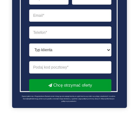
Chcę otrzymać oferty
Zapoznałem się z Regulaminem Świadczenie Usług i go akceptuję Każdą ze zgód można wycofać wysyłając wiadomość na adres 
biuro@optimalenergy.pl lub w przypadku zewnętrznego dostawcy, zgodnie z jego polityką ochrony danych. Więcej informacji w 
polityce prywatności