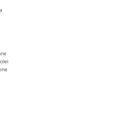
a
ane
olei
one