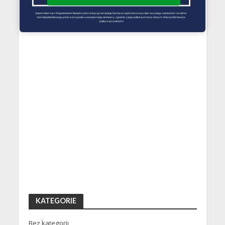
Zapoznałem się z Regulaminem Świadczenie Usług i go akceptuję Każdą ze zgód można wycofać wysyłając wiadomość na adres 
biuro@optimalenergy.pl lub w przypadku zewnętrznego dostawcy, zgodnie z jego polityką ochrony danych. Więcej informacji w 
polityce prywatności
KATEGORIE
Bez kategorii