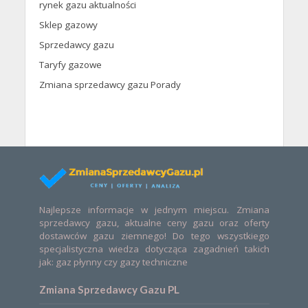
rynek gazu aktualności
Sklep gazowy
Sprzedawcy gazu
Taryfy gazowe
Zmiana sprzedawcy gazu Porady
Najlepsze informacje w jednym miejscu. Zmiana
sprzedawcy gazu, aktualne ceny gazu oraz oferty
dostawców gazu ziemnego! Do tego wszystkiego
specjalistyczna wiedza dotycząca zagadnień takich
jak: gaz płynny czy gazy techniczne
Zmiana Sprzedawcy Gazu PL