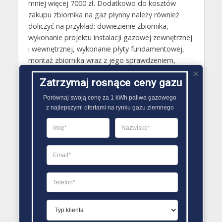
mniej więcej 7000 zł. Dodatkowo do kosztów
zakupu zbiornika na gaz płynny należy również
doliczyć na przykład: dowiezienie zbiornika,
wykonanie projektu instalacji gazowej zewnętrznej
i wewnętrznej, wykonanie płyty fundamentowej,
montaż zbiornika wraz z jego sprawdzeniem,
wykonanie instalacji uziemiającej, wykonanie
Zatrzymaj rosnące ceny gazu
dokumentacji potrzebnej do wykonania odbioru
przez Urząd Dozoru Technicznego. Łączny koszt
Porównaj swoją cenę za 1 kWh paliwa gazowego

montażu zbiornika na płynne paliwo gazowe
z najlepszymi ofertami na rynku gazu ziemnego
wynosi wobec tego około 16 000 złotych. Tańszą
opcją jest natomiast wybranie dzierżawy zbiornika
na gaz płynny, którą proponuje wielu jego
dostawców..
PORÓWNYWARKA OFERT GAZU