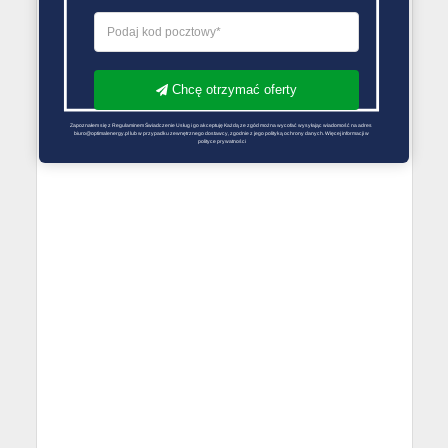
Chcę otrzymać oferty
Zapoznałem się z Regulaminem Świadczenie Usług i go akceptuję Każdą ze zgód można wycofać wysyłając wiadomość na adres 
biuro@optimalenergy.pl lub w przypadku zewnętrznego dostawcy, zgodnie z jego polityką ochrony danych. Więcej informacji w 
polityce prywatności