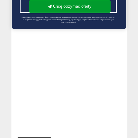
Chcę otrzymać oferty
Zapoznałem się z Regulaminem Świadczenie Usług i go akceptuję Każdą ze zgód można wycofać wysyłając wiadomość na adres 
biuro@optimalenergy.pl lub w przypadku zewnętrznego dostawcy, zgodnie z jego polityką ochrony danych. Więcej informacji w 
polityce prywatności