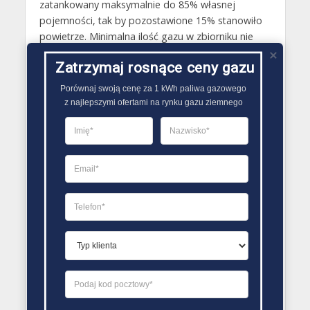
zatankowany maksymalnie do 85% własnej
pojemności, tak by pozostawione 15% stanowiło
powietrze. Minimalna ilość gazu w zbiorniku nie
może natomiast być niższa niż 25%. Zwłaszcza w
Zatrzymaj rosnące ceny gazu
miesiącach zimowych, kiedy temperatury na
zewnątrz są ujemne, ponieważ mniej niż 25%
Porównaj swoją cenę za 1 kWh paliwa gazowego

płynnego paliwa gazowego w zbiorniku traci moc
z najlepszymi ofertami na rynku gazu ziemnego
odparowywania i swoje właściwości grzewcze..
PORÓWNYWARKA OFERT GAZU