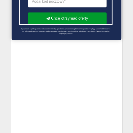
Chcę otrzymać oferty
Zapoznałem się z Regulaminem Świadczenie Usług i go akceptuję Każdą ze zgód można wycofać wysyłając wiadomość na adres 
biuro@optimalenergy.pl lub w przypadku zewnętrznego dostawcy, zgodnie z jego polityką ochrony danych. Więcej informacji w 
polityce prywatności