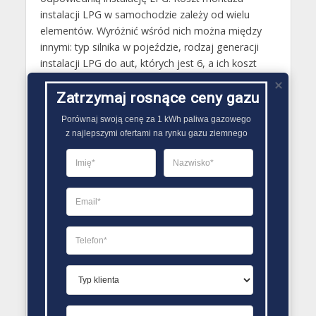
instalacji LPG w samochodzie zależy od wielu
elementów. Wyróżnić wśród nich można między
innymi: typ silnika w pojeździe, rodzaj generacji
instalacji LPG do aut, których jest 6, a ich koszt
oscyluje w granicach od 1500 złotych do 10 000
złotych, producent instalacji gazowej LPG.
Zatrzymaj rosnące ceny gazu
Zamontowanie instalacji LPG w pojeździe oprócz
Porównaj swoją cenę za 1 kWh paliwa gazowego

kosztów samego zamontowania wiążę się również
z najlepszymi ofertami na rynku gazu ziemnego
z innymi wydatkami takimi jak serwis oraz
dodatkowa opłata w trakcie badania technicznego
pojazdu.
PORÓWNYWARKA OFERT GAZU