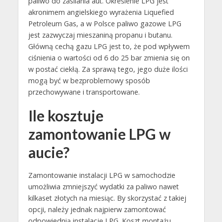
paliwo do zasilania aut. Określenie LPG jest
akronimem angielskiego wyrażenia Liquefied
Petroleum Gas, a w Polsce paliwo gazowe LPG
jest zazwyczaj mieszaniną propanu i butanu.
Główną cechą gazu LPG jest to, że pod wpływem
ciśnienia o wartości od 6 do 25 bar zmienia się on
w postać ciekłą. Za sprawą tego, jego duże ilości
mogą być w bezproblemowy sposób
przechowywane i transportowane.
Ile kosztuje
zamontowanie LPG w
aucie?
Zamontowanie instalacji LPG w samochodzie
umożliwia zmniejszyć wydatki za paliwo nawet
kilkaset złotych na miesiąc. By skorzystać z takiej
opcji, należy jednak najpierw zamontować
odpowiednią instalację LPG. Koszt montażu