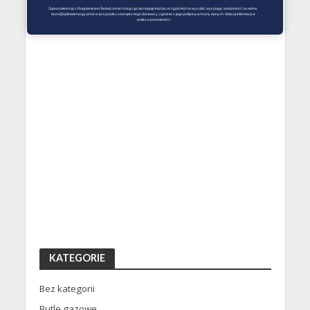
Zapoznałem się z Regulaminem Świadczenie Usług i go akceptuję Każdą ze zgód można wycofać wysyłając wiadomość na adres 
biuro@optimalenergy.pl lub w przypadku zewnętrznego dostawcy, zgodnie z jego polityką ochrony danych. Więcej informacji w 
polityce prywatności
KATEGORIE
Bez kategorii
Butle gazowe