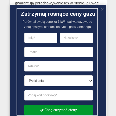
gwarantują przechowywanie ich w pionie. Z uwagi
na bezpieczeństwo klatka na butle gazowe musi
Zatrzymaj rosnące ceny gazu
być umieszczona w miejscu zacienionym i
oddalonym od źródła ciepła..
Porównaj swoją cenę za 1 kWh paliwa gazowego

z najlepszymi ofertami na rynku gazu ziemnego
PORÓWNYWARKA OFERT GAZU
Chcę otrzymać oferty