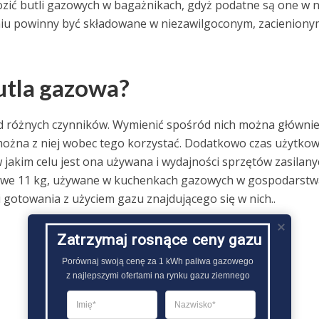
ić butli gazowych w bagażnikach, gdyż podatne są one w n
niu powinny być składowane w niezawilgoconym, zacieniony
utla gazowa?
od różnych czynników. Wymienić spośród nich można główni
 można z niej wobec tego korzystać. Dodatkowo czas użytko
 jakim celu jest ona używana i wydajności sprzętów zasilany
azowe 11 kg, używane w kuchenkach gazowych w gospodarst
 gotowania z użyciem gazu znajdującego się w nich..
Zatrzymaj rosnące ceny gazu
Porównaj swoją cenę za 1 kWh paliwa gazowego

z najlepszymi ofertami na rynku gazu ziemnego