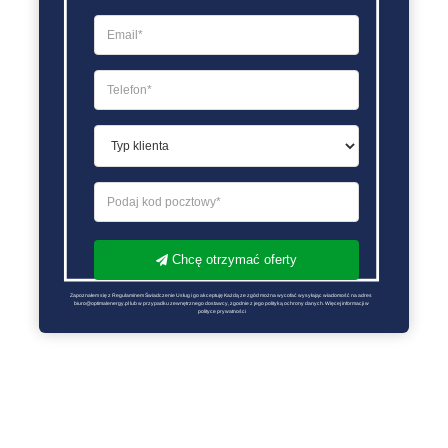
Chcę otrzymać oferty
Zapoznałem się z Regulaminem Świadczenie Usług i go akceptuję Każdą ze zgód można wycofać wysyłając wiadomość na adres 
biuro@optimalenergy.pl lub w przypadku zewnętrznego dostawcy, zgodnie z jego polityką ochrony danych. Więcej informacji w 
polityce prywatności