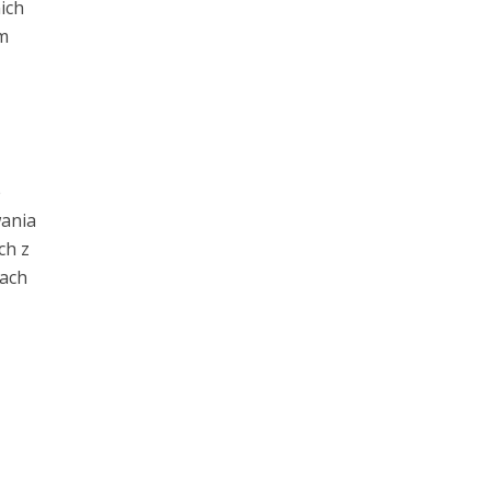
ich
m
e
wania
ch z
wach