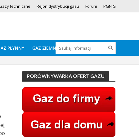
Gazy techniczne
Rejon dystrybucji gazu
Forum
PGNiG
GAZ PŁYNNY
GAZ ZIEMNY
PORÓWNYWARKA OFERT GAZU
W
ej,
po