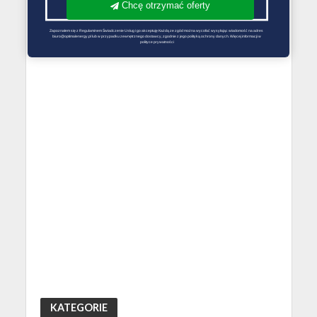
Chcę otrzymać oferty
Zapoznałem się z Regulaminem Świadczenie Usług i go akceptuję Każdą ze zgód można wycofać wysyłając wiadomość na adres 
biuro@optimalenergy.pl lub w przypadku zewnętrznego dostawcy, zgodnie z jego polityką ochrony danych. Więcej informacji w 
polityce prywatności
KATEGORIE